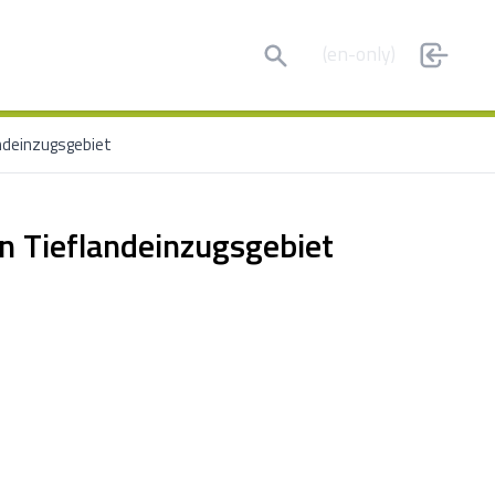
Search
(en-only)
ndeinzugsgebiet
 Tieflandeinzugsgebiet